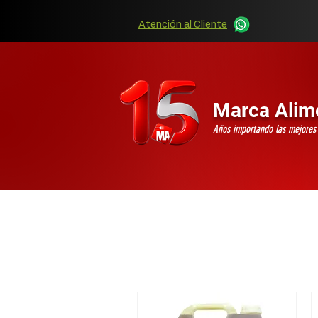
Atención al Cliente
Marca Alim
Años importando las mejore