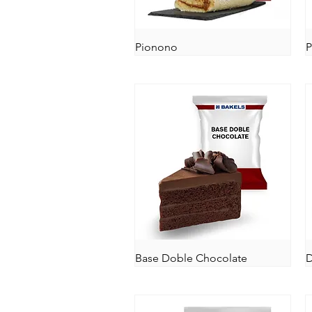
Pionono
P
Base Doble Chocolate
D