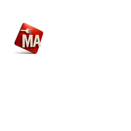
Menú
Nosotros
Envío y Devoluciones
Marca
Alimentaria
Atención al Cliente
Términos y condicion
Atención al Cliente
para ayuda o llámanos al
Visita técnica
+507 6201-0220
Recetas
FAQ