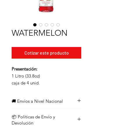
WATERMELON
Cotizar este producto
Presentación:
1 Litro (33.8oz)
caja de 4 unid.
--
750ml (25.40z)
🚚 Envíos a Nivel Nacional
caja de 12 unid.
¡Enviamos a todo el país!
📦 Políticas de Envío y
Los pedidos con un valor
igual o
Devolución
superior a $45
califican para
envío