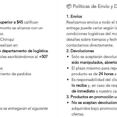
📦 Políticas de Envío y 
1. Envíos
superior a $45
califican
Realizamos envíos a todo el t
l monto se alcance con un
entrega puede variar según la
os.
condiciones logísticas del 
 Chiriquí
detalles sobre tiempos y fech
realizan en
contactarnos directamente.
o departamento de logística
.
2. Devoluciones
ibles escribiéndonos al
+507
Solo se aceptarán devolu
sido manipulados, abierto
na
El plazo máximo para repo
miento de pedidos
producto es de
24 horas
a 
Es responsabilidad del cl
lo reciba
y, en caso de req
de inmediato
a nuestro ca
3. Productos en promoción u 
No se aceptan devolucion
s se entregarán el siguiente
adquiridos bajo promocio
ofertas.