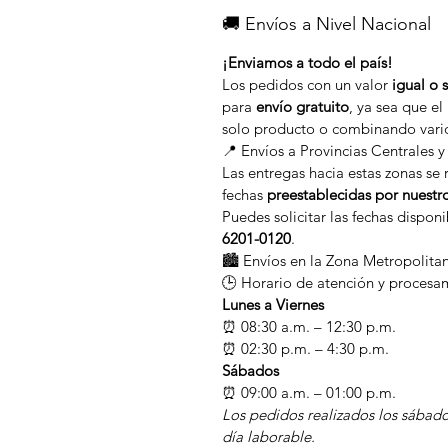
🚚 Envíos a Nivel Nacional
¡Enviamos a todo el país!
Los pedidos con un valor
igual o 
para
envío gratuito
, ya sea que e
solo producto o combinando vari
📍 Envíos a Provincias Centrales y
Las entregas hacia estas zonas se 
fechas
preestablecidas por nuestr
Puedes solicitar las fechas dispon
6201-0120
.
🏙️ Envíos en la Zona Metropolita
🕒 Horario de atención y procesa
Lunes a Viernes
⏰ 08:30 a.m. – 12:30 p.m.
⏰ 02:30 p.m. – 4:30 p.m.
Sábados
⏰ 09:00 a.m. – 01:00 p.m.
Los pedidos realizados los sábado
día laborable.