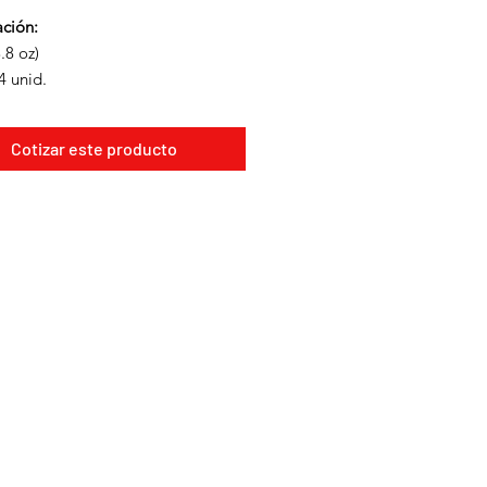
ación:
.8 oz)
4 unid.
Cotizar este producto