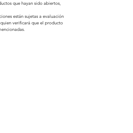
uctos que hayan sido abiertos,
iones están sujetas a evaluación
quien verificará que el producto
mencionadas.
n
Bebidas
LaCroix
Cappuccine
Zumo de Limón