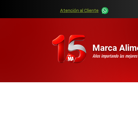
Atención al Cliente
Marca Alim
Años importando las mejore