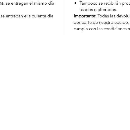
na
: se entregan el mismo día
Tampoco se recibirán prod
usados o alterados.
: se entregan el siguiente día
Importante:
Todas las devoluc
por parte de nuestro equipo, 
cumpla con las condiciones 
Marcas
Moni
Bakels
Siropes
Duquesa
Pureè
Ovosur
Salsa