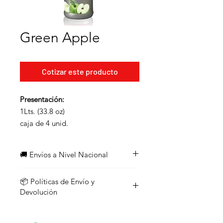
Green Apple
Cotizar este producto
Presentación:
1Lts. (33.8 oz)
caja de 4 unid.
🚚 Envíos a Nivel Nacional
¡Enviamos a todo el país!
📦 Políticas de Envío y
Los pedidos con un valor
igual o
Devolución
superior a $45
califican para
envío
gratuito
, ya sea que el monto se
1. Envíos
alcance con un solo producto o
Realizamos envíos a todo el