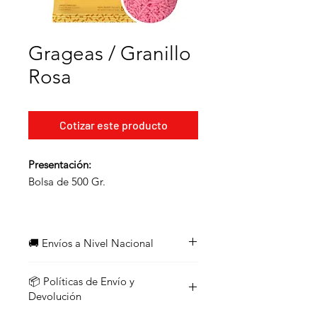
Grageas / Granillo
Rosa
Cotizar este producto
Presentación:
Bolsa de 500 Gr.
🚚 Envíos a Nivel Nacional
¡Enviamos a todo el país!
📦 Políticas de Envío y
Los pedidos con un valor
igual o
Devolución
superior a $45
califican para
envío
gratuito
, ya sea que el monto se