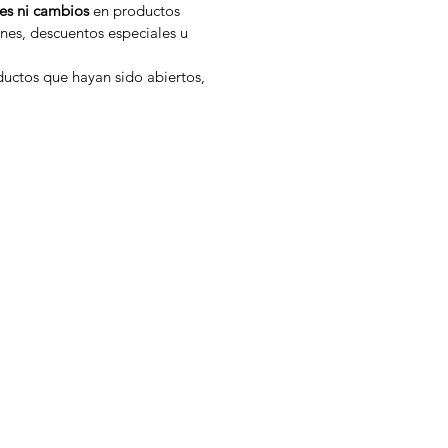
es ni cambios
en productos
nes, descuentos especiales u
uctos que hayan sido abiertos,
n
Bebidas
LaCroix
Cappuccine
Zumo de Limón