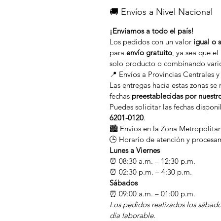
🚚 Envíos a Nivel Nacional
¡Enviamos a todo el país!
Los pedidos con un valor
igual o 
para
envío gratuito
, ya sea que e
solo producto o combinando vari
📍 Envíos a Provincias Centrales y
Las entregas hacia estas zonas se 
fechas
preestablecidas por nuestr
Puedes solicitar las fechas dispon
6201-0120
.
🏙️ Envíos en la Zona Metropolita
🕒 Horario de atención y procesa
Lunes a Viernes
⏰ 08:30 a.m. – 12:30 p.m.
⏰ 02:30 p.m. – 4:30 p.m.
Sábados
⏰ 09:00 a.m. – 01:00 p.m.
Los pedidos realizados los sábado
día laborable.