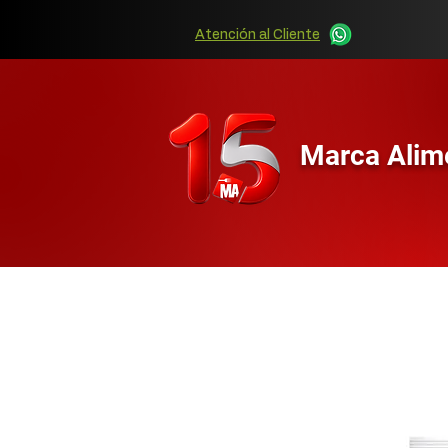
Atención al Cliente
Marca Alim
Años importando las mejore