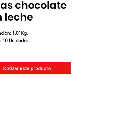
as chocolate
 leche
ación: 1.01Kg.
e 10 Unidades.
rar, modelar y rellenar huevitos de
artas, panes de miel, dulces,
Cotizar este producto
, alfajores y también para
ciones y decoraciones, moños,
tiras y otros.