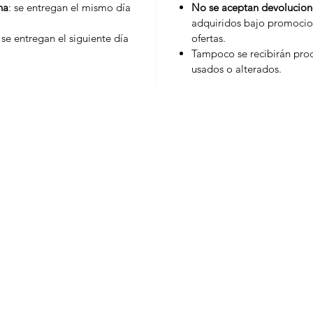
na
: se entregan el mismo día
No se aceptan devolucion
adquiridos bajo promocio
: se entregan el siguiente día
ofertas.
Tampoco se recibirán prod
usados o alterados.
Marcas
Moni
Bakels
Siropes
Duquesa
Pureè
Ovosur
Salsa