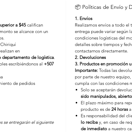
📦 Políticas de Envío y 
1. Envíos
superior a $45
califican
Realizamos envíos a todo el t
l monto se alcance con un
entrega puede variar según la
os.
condiciones logísticas del 
 Chiriquí
detalles sobre tiempos y fech
realizan en
contactarnos directamente.
o departamento de logística
.
2. Devoluciones
ibles escribiéndonos al
+507
3. Productos en promoción u 
Importante:
Todas las devoluc
na
por parte de nuestro equipo, 
miento de pedidos
cumpla con las condiciones 
Solo se aceptarán devolu
sido manipulados, abierto
El plazo máximo para repo
producto es de
24 horas
a 
Es responsabilidad del cl
s se entregarán el siguiente
lo reciba
y, en caso de req
de inmediato
a nuestro ca