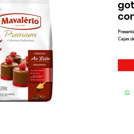
got
con
Present
Cajas d
Para for
huevo, t
confites
termina
platos y 