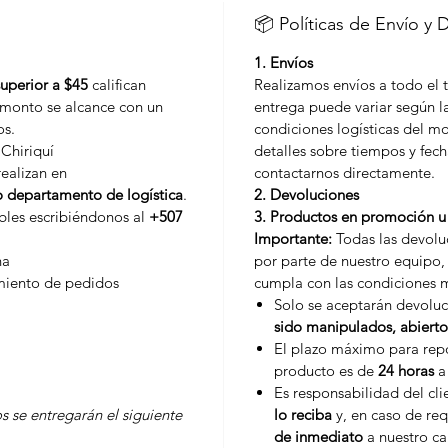
📦 Políticas de Envío y 
1. Envíos
superior a $45
califican
Realizamos envíos a todo el t
l monto se alcance con un
entrega puede variar según la
os.
condiciones logísticas del 
 Chiriquí
detalles sobre tiempos y fech
realizan en
contactarnos directamente.
o departamento de logística
.
2. Devoluciones
ibles escribiéndonos al
+507
3. Productos en promoción u 
Importante:
Todas las devoluc
na
por parte de nuestro equipo, 
miento de pedidos
cumpla con las condiciones 
Solo se aceptarán devolu
sido manipulados, abierto
El plazo máximo para repo
producto es de
24 horas
a 
Es responsabilidad del cl
s se entregarán el siguiente
lo reciba
y, en caso de req
de inmediato
a nuestro ca