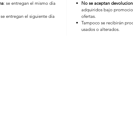
na
: se entregan el mismo día
No se aceptan devolucion
adquiridos bajo promocio
: se entregan el siguiente día
ofertas.
Tampoco se recibirán prod
usados o alterados.
Marcas
Moni
Bakels
Siropes
Duquesa
Pureè
Ovosur
Salsa