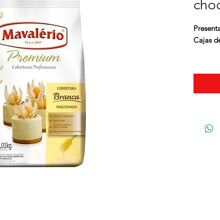
choc
Present
Cajas d
Para for
huevo, t
confites
termina
platos y 