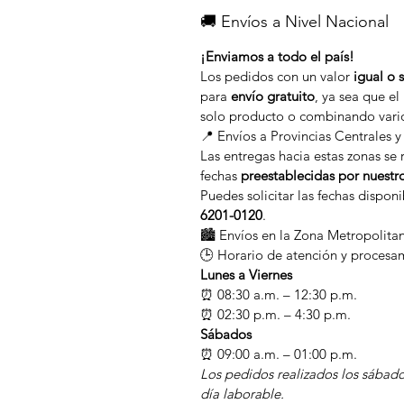
🚚 Envíos a Nivel Nacional
¡Enviamos a todo el país!
Los pedidos con un valor
igual o 
para
envío gratuito
, ya sea que e
solo producto o combinando vari
📍 Envíos a Provincias Centrales y
Las entregas hacia estas zonas se 
fechas
preestablecidas por nuestr
Puedes solicitar las fechas dispon
6201-0120
.
🏙️ Envíos en la Zona Metropolita
🕒 Horario de atención y procesa
Lunes a Viernes
⏰ 08:30 a.m. – 12:30 p.m.
⏰ 02:30 p.m. – 4:30 p.m.
Sábados
⏰ 09:00 a.m. – 01:00 p.m.
Los pedidos realizados los sábado
día laborable.