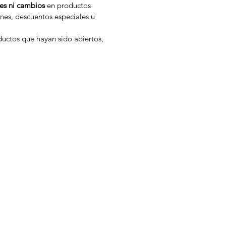
es ni cambios
en productos
nes, descuentos especiales u
uctos que hayan sido abiertos,
n
Bebidas
LaCroix
Cappuccine
Zumo de Limón