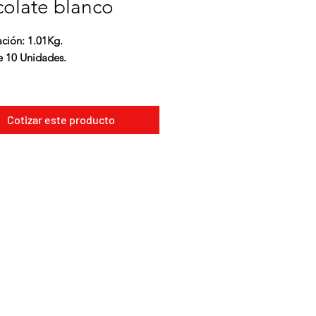
olate blanco
ación: 1.01Kg.
e 10 Unidades.
rar, modelar y rellenar huevitos de
artas, panes de miel, dulces,
Cotizar este producto
, alfajores y también para
ciones y decoraciones, moños,
tiras y otros.