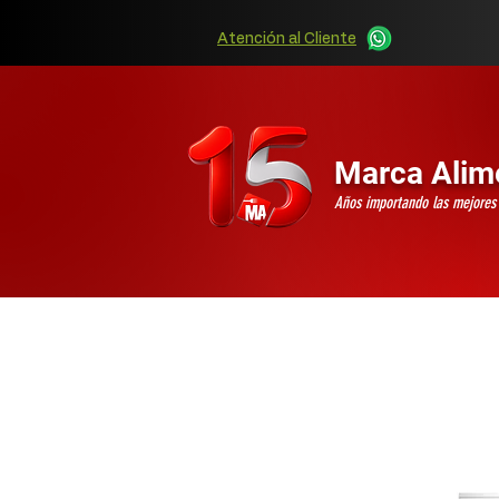
Atención al Cliente
Marca Alim
Años importando las mejore