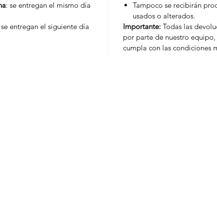
na
: se entregan el mismo día
Tampoco se recibirán prod
usados o alterados.
: se entregan el siguiente día
Importante:
Todas las devoluc
por parte de nuestro equipo, 
cumpla con las condiciones 
Marcas
Moni
Bakels
Siropes
Duquesa
Pureè
Ovosur
Salsa