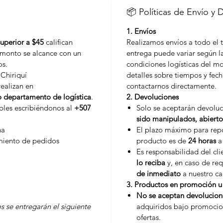
📦 Políticas de Envío y 
1. Envíos
superior a $45
califican
Realizamos envíos a todo el t
l monto se alcance con un
entrega puede variar según la
os.
condiciones logísticas del 
 Chiriquí
detalles sobre tiempos y fech
realizan en
contactarnos directamente.
o departamento de logística
.
2. Devoluciones
ibles escribiéndonos al
+507
Solo se aceptarán devolu
sido manipulados, abierto
na
El plazo máximo para repo
miento de pedidos
producto es de
24 horas
a 
Es responsabilidad del cl
lo reciba
y, en caso de req
de inmediato
a nuestro ca
3. Productos en promoción u 
No se aceptan devolucion
s se entregarán el siguiente
adquiridos bajo promocio
ofertas.