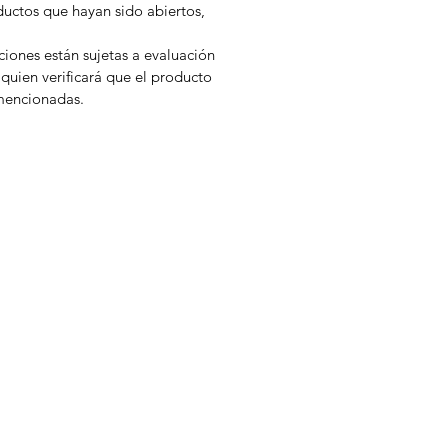
uctos que hayan sido abiertos,
iones están sujetas a evaluación
quien verificará que el producto
mencionadas.
n
Bebidas
LaCroix
Cappuccine
Zumo de Limón