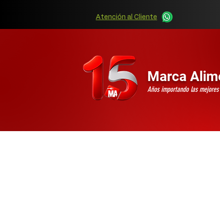
Atención al Cliente
Marca Alim
Años importando las mejore