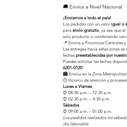
🚚 Envíos a Nivel Nacional
¡Enviamos a todo el país!
Los pedidos con un valor
igual o 
para
envío gratuito
, ya sea que e
solo producto o combinando vari
📍 Envíos a Provincias Centrales y
Las entregas hacia estas zonas se 
fechas
preestablecidas por nuestr
Puedes solicitar las fechas dispon
6201-0120
.
🏙️ Envíos en la Zona Metropolita
🕒 Horario de atención y procesa
Lunes a Viernes
⏰ 08:30 a.m. – 12:30 p.m.
⏰ 02:30 p.m. – 4:30 p.m.
Sábados
⏰ 09:00 a.m. – 01:00 p.m.
Los pedidos realizados los sábado
día laborable.