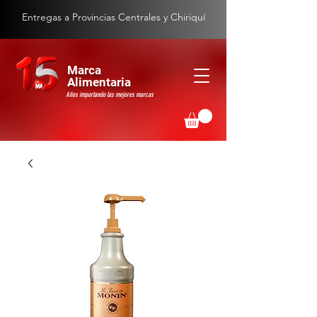
Entregas a Provincias Centrales y Chiriquí
Marca
Alimentaria
Años importando las mejores marcas