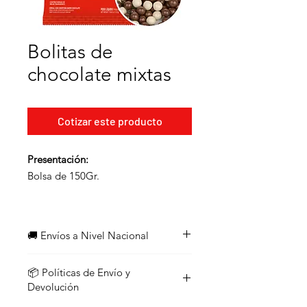
Bolitas de
chocolate mixtas
Cotizar este producto
Presentación:
Bolsa de 150Gr.
🚚 Envíos a Nivel Nacional
¡Enviamos a todo el país!
📦 Políticas de Envío y
Los pedidos con un valor
igual o
Devolución
superior a $45
califican para
envío
gratuito
, ya sea que el monto se