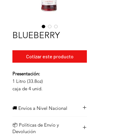
BLUEBERRY
Cotizar este producto
Presentación:
1 Litro (33.8oz)
caja de 4 unid.
--
750ml (25.40z)
🚚 Envíos a Nivel Nacional
caja de 12 unid.
¡Enviamos a todo el país!
📦 Políticas de Envío y
Los pedidos con un valor
igual o
Devolución
superior a $45
califican para
envío