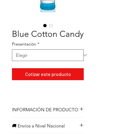
Blue Cotton Candy
Presentación
*
Cotizar este producto
INFORMACIÓN DE PRODUCTO
Rica y dulce, suave y jugosa, la
🚚 Envíos a Nivel Nacional
mora se luce con un intenso tono
morado y un complejo sabor